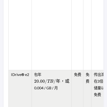
20.00
IDrive® e2
包年
免费
免
传出流
/ TB
20.00/
/
年，或
费
在3倍存
TB
/
0.004 / GB / 月
储量以
年，
或
免费