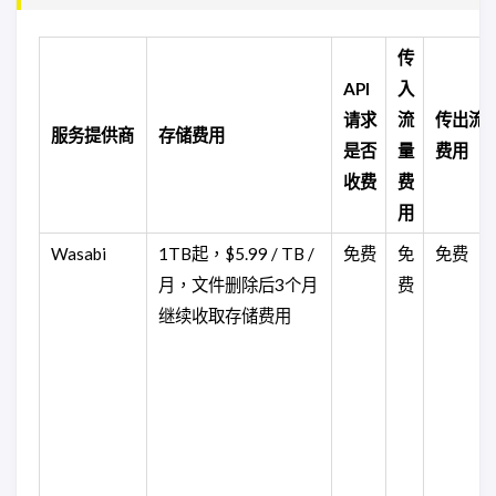
传
API
入
请求
流
传出流
服务提供商
存储费用
是否
量
费用
收费
费
用
Wasabi
1TB起，
$5.99 / TB /
免费
免
免费
月，文件删除后3个月
费
继续收取存储费用