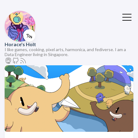
🦦
Horace's Holt
I like games, cooking, pixel arts, harmonica, and fediverse. I am a
Data Engineer living in Singapore.